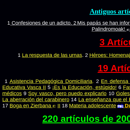
<
Antiguos artí
1
Confesiones de un adicto.
2
Mis papás se han info
Palindromoak!
3
Artíc
1
La respuesta de las urnas
.
2
Héroes: Homenaje
19
Artí
1
Asistencia Pedagógica Domiciliaria
.
2
En defensa 
Educativa Vasca
II
5
¡Es la Educación, estúpido!
6
Fa
médicos
9
Soy vasco, pero puedo explicarlo
10
Goles
La aberración del carabinero
14
La enseñanza que el 
17
Boga en Zierbana
II
18
Materia adolescente
19
Du
220 artículos de 20