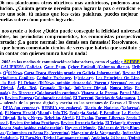
06 nos planteamos otros objetivos más ambiciosos, podemos ana
lución. ¿Cuánta gente se necesita para lograr la paz o erradica
ro uno solo, tú mismo que lees estas palabras, puedes mejorar 
vueltas sobre cómo puedes lograrlo.
l nos ayude a todos: ¿Quién puede conseguir la felicidad univers
alibles, los periodistas comprometidos, los economistas prospectivo
certada: ¡La gente normal; los demás son fantasías! Resolvamos, 
y que hemos comentado cientos de veces que habría que sustituir.
 sin contar con quienes nunca harán nada!
12-2005 en los medios de comunicación colaboradores, como el
weblog
AGIRRE
,
GALIPRESS (Galicia)
,
Gaur Egun
,
Cyber Euskadi (Columna diaria)
,
Urib
2
)
,
O
fd News
,
Carta-Traca (Sección propia en Galicia Información)
,
Revista H
eriodismo Católico
,
Catholic Exchange
,
Iglesia.org
,
Los Principios On Line
 la Red
,
El Debate (IblNews, opinión destacada),
Vorem ('Veremos' en va
Digital
,
Ávila Red
,
Granada Digital
,
InfoNorte Digital
,
Nunca Más
,
Fo
nuada)
,
Sr. Director (Colaboración continua)
,
Vistazo a la Prensa
,
Portal Mi
r)
,
Revista Pangea (Colaborador asiduo)
,
El Torrentí
,
Noticias de Salamanca
,
L
 ... además de la prensa digital y escrita en las secciones de Cartas al Direc
,
DEIA (un centenar)
,
BERRIA (en euskera)
,
Diario de Noticias (Nafarroa)
al
,
El Nuevo Herald (Miami)
,
Info-TK
,
Ecología Social
,
E-Familiar
,
La Flecha
 Digital
,
Rojo y Negro
,
Rebelión
,
Alt+64
,
El Txoko
,
Forum Libertas
,
Senda D
pasa?
,
Revista feminista Penélopes
,
Revista literaria Satiria
,
El Triangle (frecue
lacant Spain (asidua colaboración)
,
Hoy en el Mundo
,
Bitácora de ViejoBlues
ias (Columnista en Santa Fe, Argentina)
,
Magazine de la Vanguardia
,
IndiceSie
 Andalucía
,
El Faro.Net (Digital Latinoamericano)
,
Andalucía 24 horas (Opini