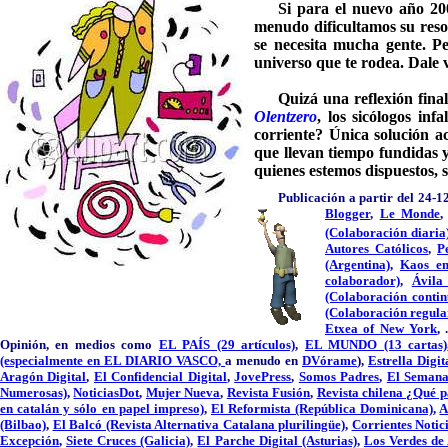
Si para el nuevo año 20
menudo dificultamos su reso
se necesita mucha gente. Pe
universo que te rodea. Dale 
Quizá una reflexión fina
Olentzero
, los sicólogos inf
corriente? Única solución a
que llevan tiempo fundidas 
q
uienes estemos dispuestos,
Publicación a partir del 24-
Blogger
,
Le M
onde
(Colaboración diaria
Autores Católicos
,
P
(Argentina)
,
Kaos en
colaborador)
,
Ávila 
(Colaboración conti
(Colaboración regula
Etxea of New York
,
Opinión, en medios como
EL PAÍS (29 artículos)
,
EL MUNDO (13 cartas)
(especialmente en EL DIARIO VASCO,
a menudo en
DVórame
),
Estrella Digit
Aragón Digital
,
El Confidencial Digital
,
JovePress
,
Somos Padres
,
El Semanal
Numerosas)
,
NoticiasDot
,
Mujer Nueva
,
Revista Fusión
,
Revista chilena ¿Qué 
en catalán y sólo en papel impreso)
,
El Reformista (República Dominicana)
,
A
(Bilbao)
,
El Balcó (Revista Alternativa Catalana plurilingüe)
,
Corrientes Notic
Excepción
,
Siete Cruces (Galicia)
,
El Parche Digital (Asturias)
,
Los Verdes de