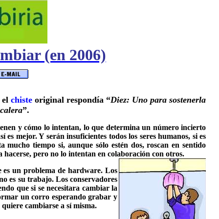
ambiar (en 2006)
 el
chiste
original respondía “
Diez: Uno para sostenerla
scalera
”.
ienen y cómo lo intentan, lo que determina un número incierto
í es mejor. Y serán insuficientes todos los seres humanos, si es
ta mucho tiempo si, aunque sólo estén dos, roscan en sentido
hacerse, pero no lo intentan en colaboración con otros.
ue es un problema de hardware. Los
no es su trabajo. Los conservadores
ndo que si se necesitara cambiar la
 formar un corro esperando grabar y
e quiere cambiarse a sí misma.