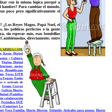
lizar con la misma lógica porqué a
r el hambre? Para cambiar el mundo,
un poco pero significativamente el
al? ¿Los Reyes Magos, Papá Noel, el
s, los políticos perfectos o la gente
ya, sin esperar más, esas bombillas
 ¡Cambiémoslas, directamente, entre
GABIRIA.COM
,
e Kosta Digital
asten + Cultura
,
,
Página Digital
lenciano, mejor
ro Republicano
ami
,
Foros EITB
a Fogata
,
Eusko
tor o artículo de
,
Grupo Correo
,
Galicia Diario
,
igital (Familias
nte colaboración
,
Periódico QUÉ
te (Canarias)
,
La
ón)
,
Foro Familia
,
Diario Directo
,
Telépolis
,
Artículos para pensar
,
Diario