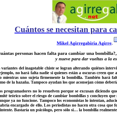
Cuántos se necesitan para c
Mikel Agirregabiria Agirre
.
cuántas personas hacen falta para cambiar una bombilla?,
y nueve para dar vueltas a la e
ariantes del inagotable chiste se logran alterando quiénes interv
ejemplo, no hará falta nadie si quienes están a oscuras creen que as
ero mientras uno sujeta firmemente la bombilla. También hará fal
ismo de la hazaña. Tampoco ayudan los que aconsejan cómo debería 
Los programadores no lo resuelven porque se excusan diciendo q
mité teórico sobre el riesgo de cambiar bombillas y concluyen que 
nque ya no funcione. Tampoco los economistas lo intentan, aducie
habría encargado de ello. Los periodistas no hacen otra cosa que
o intente. Bastaría un psicólogo, pero sólo si… la bombilla realment