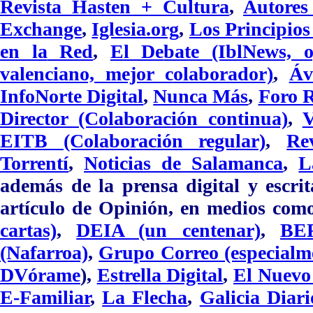
Revista Ha
s
t
en
+
Cultu
ra
,
Autores
Exchange
,
Iglesia.org
,
Los Principio
en la
Red
,
El De
bate (IblNews, 
valen
ciano, mejor c
olaborador)
,
Áv
Info
Norte Digital
,
Nunca Más
,
Foro R
Director (Colaboración continua)
,
V
EITB (Colaboración regular)
,
Re
Torrentí
,
Noticias de Salamanca
,
L
además de la prensa digital y escri
t
artículo de
Opinión, en medios co
cartas)
,
DEIA (un centenar)
,
BER
(Nafarroa)
,
Grupo Correo (especia
DVórame
),
Estrella Digital
,
El Nuevo
E-Familiar
,
La Flecha
,
Galicia Diari