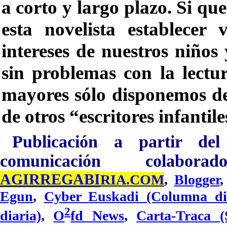
a corto y largo plazo. Si q
esta novelista establecer 
intereses de nuestros niños
sin problemas con la lectu
mayores sólo disponemos de
de otros “escritores infantil
Publicación a partir de
comunicación
colabora
AG
IR
REGABI
RIA.COM
,
Blogger
Egun
,
Cyber
Euskadi (C
olu
mna di
2
diaria)
,
O
fd News
,
Carta-T
raca (