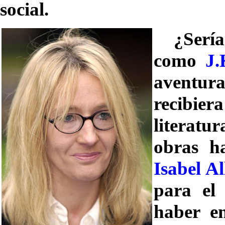
social.
¿Serí
como
J.
aventu
r
recibi
literatu
obras h
Isabel A
para el
haber e