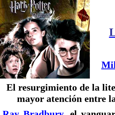
L
Mik
El resurgimiento de la lit
mayor atención entre l
Ray Bradbury
, el vanguar