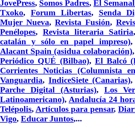
JovePress
,
Somos Padres
,
El Semanal 
Txoko
,
Forum Libertas
,
Senda Di
Mujer Nueva
,
Revista Fusión
,
Revi
Penélopes
,
Revista literaria Satiria
catalán y sólo en papel impreso)
Alacant Spain (asidua colaboración)
Periódico QUÉ (Bilbao)
,
El Balcó (
Corrientes Noticias (Columnista e
Vanguardia
,
IndiceSiete (Canarias)
Parche Digital (Asturias)
,
Los Ver
Latinoamericano)
,
Andalucía 24 hor
Telépolis
,
Artículos para pensar
,
Diar
Vigo
,
Educar Juntos
,...