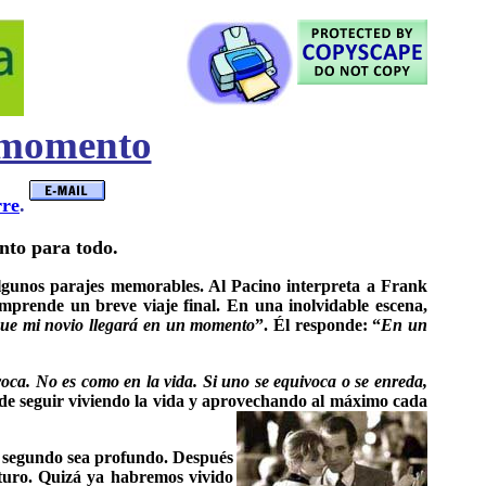
 momento
rre
.
nto para todo.
lgunos parajes memorables. Al Pacino interpreta a Frank
emprende un breve viaje final. En una inolvidable escena,
ue mi novio llegará en un momento
”. Él responde: “
En un
oca. No es como en la vida. Si uno se equivoca o se enreda,
 de seguir viviendo la vida y aprovechando al máximo cada
a segundo sea profundo. Después
uturo. Quizá ya habremos vivido