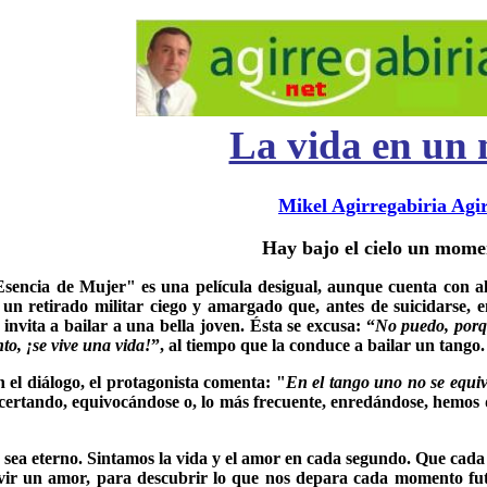
La vida en un
Mikel Agirregabiria Agi
Hay bajo el cielo un mome
sencia de Mujer" es una película desigual, aunque cuenta con a
 un retirado militar ciego y amargado que, antes de suicidarse, 
invita a bailar a una bella joven. Ésta se excusa: “
No puedo, porq
o, ¡se vive una vida!
”, al tiempo que la conduce a bailar un tango.
 el diálogo, el protagonista comenta: "
En el tango uno no se equiv
 Acertando, equivocándose o, lo más frecuente, enredándose, hemos
 sea eterno. Sintamos la vida y el amor en cada segundo. Que cad
 vivir un amor, para descubrir lo que nos depara cada momento f