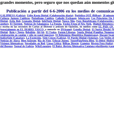
grandes momentos, pero seguro que nos quedan aún momentos glo
Publicación a partir del 6-6-2006 en los medios de comunic
GALIPRESS (Galicia)
,
Uribe Kosta Digital (Colaboración diaria)
,
Periódico QUÉ (Bilbao)
,
20 minutos
Cultura
,
Autores Católicos
,
Periodismo Católico
,
Catholic Exchange
,
Iglesia.org
,
Los Principios On 
Digital
,
Ávila Red
,
Granada Digital
,
InfoNorte Digital
,
Nunca Más
,
Foro Republicano (Colaboración 
asiduo)
,
El Torrentí
,
Noticias de Salamanca
,
La Fogata
,
Eusko Etxea of New York
,
Dialnet (literatura c
y escrita en las secciones de Cartas al Director o artículo de
Opinión, en medios como
EL PAÍS (29 a
(especialmente en EL DIARIO VASCO,
a menudo en
DVórame
),
Estrella Digital
,
El Nuevo Herald (
Digital
,
Rojo y Negro
,
Rebelión
,
Alt+64
,
El Txoko
,
Forum Libertas
,
Senda Digital (Familias Numeros
colaboración en catalán y sólo en papel impreso)
,
El Reformista (República Dominicana)
,
Alacant Spai
IndiceSiete (Canarias)
,
La Excepción
,
Siete Cruces (Galicia)
,
El Parche Digital (Asturias)
,
Los Verdes d
Noticias de Álava
,
Blog Agárrate
,
Ría de Vigo
,
Educar Juntos
,
SuperPataNegra Blog
,
El Deber (Bolivi
Visiones Alternativas
,
Novedades en Red
,
Línea Crítica
,
Bilbao Directo
,
Gaztetxo
,
Rivista Fora (Italia)
del Bosque
,
Xornal de Galicia
,
WikiLearning
,
El Balcó -Revista Alternativa Catalana plurilingüe (cast