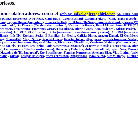
riosos.
ación colaboradores, como el
weblog
mikel.agirregabiria.net
,
AGIRREGABI
2
 (Cartas frecuentes)
,
O
fd News
,
Gaur Egun
,
Cyber Euskadi (Columna diaria)
,
Carta-Traca (Sección
Line
,
Página Digital (Argentina)
,
Kaos en la Red
,
El Debate (IblNews, opinión destacada),
Vore
m ('V
continuada)
,
Sr. Director (Colaboración continua)
,
Vistazo a la Prensa
,
Portal Miami
,
Foros EITB (Col
ientífica)
,
Foto Natura
,
Elecciones Vascas
,
Hilo Directo
,
Diario Gratis (Arco Atlántico)
,
Mirror Project
,
rtículos)
,
EL MUNDO (13 cartas)
,
DEIA (centenares de colaboraciones y cartas)
,
BERRIA (en eusker
Miami)
,
Info-TK
,
Ecología Social
,
E-Familiar
,
La Flecha
,
Galicia Diario
,
Aragón Digital
,
El Confidenci
as)
,
NoticiasDot
,
Mujer Nueva
,
Revista Fusión
,
Revista chilena ¿Qué pasa?
,
Revista feminista Penélop
n (asidua colaboración)
,
Hoy en el Mundo
,
Bitácora de ViejoBlues
,
Corrientes Noticias (Columnista en 
e Andalucía
,
El Faro.Net (Digital Latinoamericano)
,
Andalucía 24 horas (Opinión)
,
Foro Familia
,
Diar
a)
,
La Segunda (Chile, frecuentes cartas)
,
Docencia y Didáctica
,
Aula Intercultural
,
SperoPress
,
Persona
,
Magazine de 'EL Imparcial'
,
Eco Bachillerato
,
Familias Numerosas
,
Artenara Blog
,
Vida Latina
,
Univ.
ellano
/
catalá)
,
Los padres eligen
,
Voces del Mundo
,
Am
@sandos
,
Plaza Nueva
,
Alfa y Omega
,
El otro 