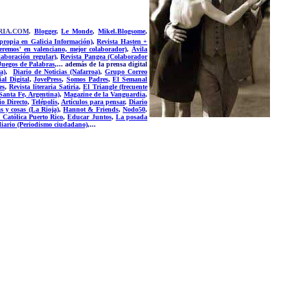
RIA.COM
,
Blogger
,
Le Monde
,
Mikel.Blogsome
,
 propia en Galicia Información)
,
Revista Hasten +
eremos' en valenciano, mejor colaborador)
,
Ávila
aboración regular)
,
Revista Pangea (Colaborador
Juegos de Palabras
,... además de la prensa digital
a)
,
Diario de Noticias (Nafarroa)
,
Grupo Correo
al Digital
,
JovePress
,
Somos Padres
,
El Semanal
es
,
Revista literaria Satiria
,
El Triangle (frecuente
Santa Fe, Argentina)
,
Magazine de la Vanguardia
,
io Directo
,
Telépolis
,
Artículos para pensar
,
Diario
s y cosas (La Rioja)
,
Hannot & Friends
,
Nodo50
,
 Católica Puerto Rico
,
Educar Juntos
,
La posada
diario (Periodismo ciudadano)
,...